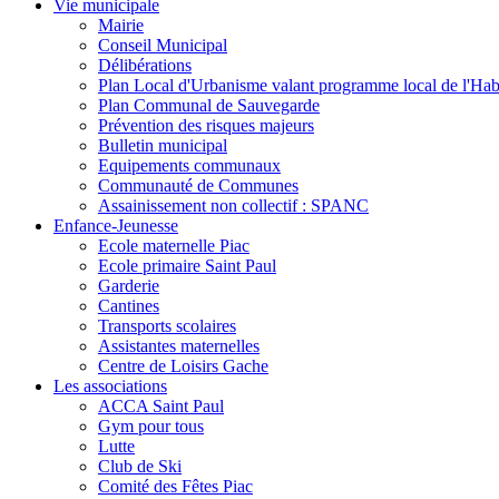
Vie municipale
Mairie
Conseil Municipal
Délibérations
Plan Local d'Urbanisme valant programme local de l'Hab
Plan Communal de Sauvegarde
Prévention des risques majeurs
Bulletin municipal
Equipements communaux
Communauté de Communes
Assainissement non collectif : SPANC
Enfance-Jeunesse
Ecole maternelle Piac
Ecole primaire Saint Paul
Garderie
Cantines
Transports scolaires
Assistantes maternelles
Centre de Loisirs Gache
Les associations
ACCA Saint Paul
Gym pour tous
Lutte
Club de Ski
Comité des Fêtes Piac