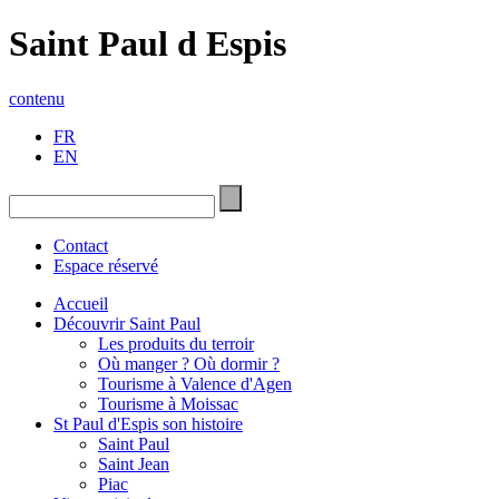
Saint Paul d Espis
contenu
FR
EN
Contact
Espace réservé
Accueil
Découvrir Saint Paul
Les produits du terroir
Où manger ? Où dormir ?
Tourisme à Valence d'Agen
Tourisme à Moissac
St Paul d'Espis son histoire
Saint Paul
Saint Jean
Piac