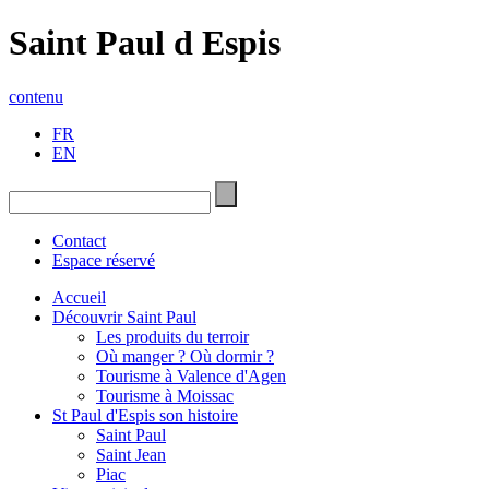
Saint Paul d Espis
contenu
FR
EN
Contact
Espace réservé
Accueil
Découvrir Saint Paul
Les produits du terroir
Où manger ? Où dormir ?
Tourisme à Valence d'Agen
Tourisme à Moissac
St Paul d'Espis son histoire
Saint Paul
Saint Jean
Piac