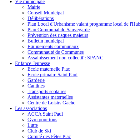
Vie municipale
Mairie
Conseil Municipal
Délibérations
Plan Local d'Urbanisme valant programme local de l'Hab
Plan Communal de Sauvegarde
Prévention des risques majeurs
Bulletin municipal
Equipements communaux
Communauté de Communes
Assainissement non collectif : SPANC
Enfance-Jeunesse
Ecole maternelle Piac
Ecole primaire Saint Paul
Garderie
Cantines
Transports scolaires
Assistantes maternelles
Centre de Loisirs Gache
Les associations
ACCA Saint Paul
Gym pour tous
Lutte
Club de Ski
Comité des Fêtes Piac