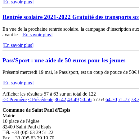
[En savoir plus]
Rentrée scolaire 2021-2022 Gratuité des transports sco
En vue de la prochaine rentrée scolaire, la campagne d’inscription aux t
avant le...
[En savoir plus]
[En savoir plus]
Pass'Sport : une aide de 50 euros pour les jeunes
Présenté mercredi 19 mai, le Pass'sport, est un coup de pouce de 50€ à 
[En savoir plus]
Afficher les résultats 57 à 63 sur un total de 122
<< Première
< Précédente
36-42
43-49
50-56
57-63
64-70
71-77
78-
Commune de Saint Paul d'Espis
Mairie
10 place de l'église
82400 Saint Paul d'Espis
Tél. +33 (0)5 63 39 51 22
Fax. +33 (0)5 63 29 19 70