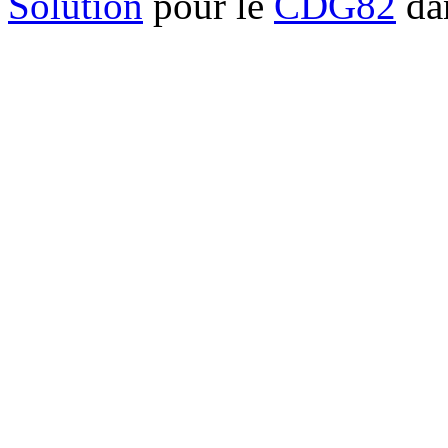
Solution
pour le
CDG82
dan