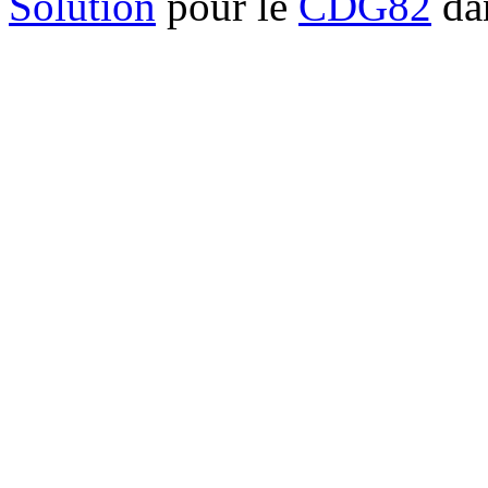
Solution
pour le
CDG82
dan