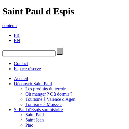
Saint Paul d Espis
contenu
FR
EN
Contact
Espace réservé
Accueil
Découvrir Saint Paul
Les produits du terroir
Où manger ? Où dormir ?
Tourisme à Valence d'Agen
Tourisme à Moissac
St Paul d'Espis son histoire
Saint Paul
Saint Jean
Piac