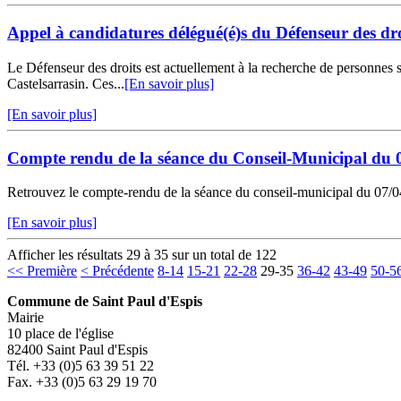
Appel à candidatures délégué(é)s du Défenseur des dro
Le Défenseur des droits est actuellement à la recherche de personnes 
Castelsarrasin. Ces...
[En savoir plus]
[En savoir plus]
Compte rendu de la séance du Conseil-Municipal du 
Retrouvez le compte-rendu de la séance du conseil-municipal du 07/04/
[En savoir plus]
Afficher les résultats 29 à 35 sur un total de 122
<< Première
< Précédente
8-14
15-21
22-28
29-35
36-42
43-49
50-5
Commune de Saint Paul d'Espis
Mairie
10 place de l'église
82400 Saint Paul d'Espis
Tél. +33 (0)5 63 39 51 22
Fax. +33 (0)5 63 29 19 70