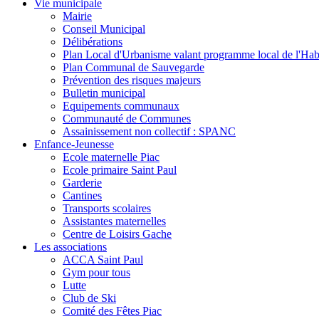
Vie municipale
Mairie
Conseil Municipal
Délibérations
Plan Local d'Urbanisme valant programme local de l'Hab
Plan Communal de Sauvegarde
Prévention des risques majeurs
Bulletin municipal
Equipements communaux
Communauté de Communes
Assainissement non collectif : SPANC
Enfance-Jeunesse
Ecole maternelle Piac
Ecole primaire Saint Paul
Garderie
Cantines
Transports scolaires
Assistantes maternelles
Centre de Loisirs Gache
Les associations
ACCA Saint Paul
Gym pour tous
Lutte
Club de Ski
Comité des Fêtes Piac