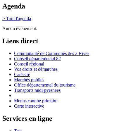
Agenda
> Tout l'agenda
Aucun évènement.
Liens direct
Communauté de Communes des 2 Rives
Conseil départemental 82
Conseil régional
Vos droits et démarches
Cadastre
Marchés publics
Office départemental du tourisme
Transports midi-pyrenees
Menus cantine primaire
Carte interactive
Services en ligne
Test