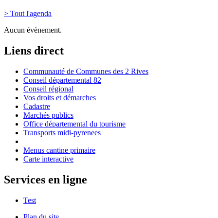
> Tout l'agenda
Aucun évènement.
Liens direct
Communauté de Communes des 2 Rives
Conseil départemental 82
Conseil régional
Vos droits et démarches
Cadastre
Marchés publics
Office départemental du tourisme
Transports midi-pyrenees
Menus cantine primaire
Carte interactive
Services en ligne
Test
Plan du site