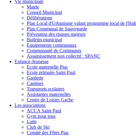
Vie municipale
Mairie
Conseil Municipal
Délibérations
Plan Local d'Urbanisme valant programme local de l'Hab
Plan Communal de Sauvegarde
Prévention des risques majeurs
Bulletin municipal
Equipements communaux
Communauté de Communes
Assainissement non collectif : SPANC
Enfance-Jeunesse
Ecole maternelle Piac
Ecole primaire Saint Paul
Garderie
Cantines
Transports scolaires
Assistantes maternelles
Centre de Loisirs Gache
Les associations
ACCA Saint Paul
Gym pour tous
Lutte
Club de Ski
Comité des Fêtes Piac