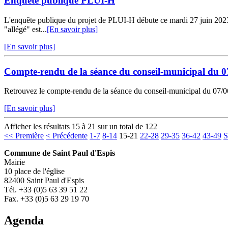
Enquête publique PLUI-H
L'enquête publique du projet de PLUI-H débute ce mardi 27 juin 2023 à 
"allégé" est...
[En savoir plus]
[En savoir plus]
Compte-rendu de la séance du conseil-municipal du 0
Retrouvez le compte-rendu de la séance du conseil-municipal du 07/06/
[En savoir plus]
Afficher les résultats 15 à 21 sur un total de 122
<< Première
< Précédente
1-7
8-14
15-21
22-28
29-35
36-42
43-49
S
Commune de Saint Paul d'Espis
Mairie
10 place de l'église
82400 Saint Paul d'Espis
Tél. +33 (0)5 63 39 51 22
Fax. +33 (0)5 63 29 19 70
Agenda