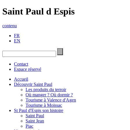
Saint Paul d Espis
contenu
FR
EN
Contact
Espace réservé
Accueil
Découvrir Saint Paul
Les produits du terroir
Où manger ? Où dormir ?
Tourisme à Valence d'Agen
Tourisme à Moissac
St Paul d'Espis son histoire
Saint Paul
Saint Jean
Piac