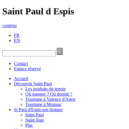
Saint Paul d Espis
contenu
FR
EN
Contact
Espace réservé
Accueil
Découvrir Saint Paul
Les produits du terroir
Où manger ? Où dormir ?
Tourisme à Valence d'Agen
Tourisme à Moissac
St Paul d'Espis son histoire
Saint Paul
Saint Jean
Piac