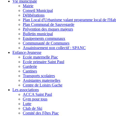
Vie municipale
Mairie
Conseil Municipal
Délibérations
Plan Local d'Urbanisme valant programme local de l'Hab
Plan Communal de Sauvegarde
Prévention des risques majeurs
Bulletin municipal
Equipements communaux
Communauté de Communes
Assainissement non collectif : SPANC
Enfance-Jeunesse
Ecole maternelle Piac
Ecole primaire Saint Paul
Garderie
Cantines
Transports scolaires
Assistantes maternelles
Centre de Loisirs Gache
Les associations
ACCA Saint Paul
Gym pour tous
Lutte
Club de Ski
Comité des Fêtes Piac