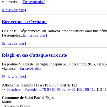
contraction...
[En savoir plus]
[En savoir plus]
Bienvenue en Occitanie
Le Conseil Départemental du Tarn-et-Garonne s'inscrit dans une démarc
l'Assemblée...
[En savoir plus]
[En savoir plus]
Réagir en cas d'attaque terroriste
La posture Vigipirate, en vigueur depuis le 14 décembre 2015, est recon
vigilance...
[En savoir plus]
[En savoir plus]
Afficher les résultats 113 à 119 sur un total de 122
<< Première
< Précédente
78-84
85-91
92-98
99-105
106-112
113-11
Commune de Saint Paul d'Espis
Mairie
10 place de l'église