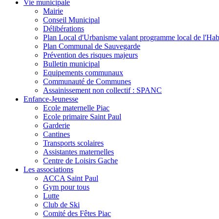
Vie municipale
Mairie
Conseil Municipal
Délibérations
Plan Local d'Urbanisme valant programme local de l'Hab
Plan Communal de Sauvegarde
Prévention des risques majeurs
Bulletin municipal
Equipements communaux
Communauté de Communes
Assainissement non collectif : SPANC
Enfance-Jeunesse
Ecole maternelle Piac
Ecole primaire Saint Paul
Garderie
Cantines
Transports scolaires
Assistantes maternelles
Centre de Loisirs Gache
Les associations
ACCA Saint Paul
Gym pour tous
Lutte
Club de Ski
Comité des Fêtes Piac