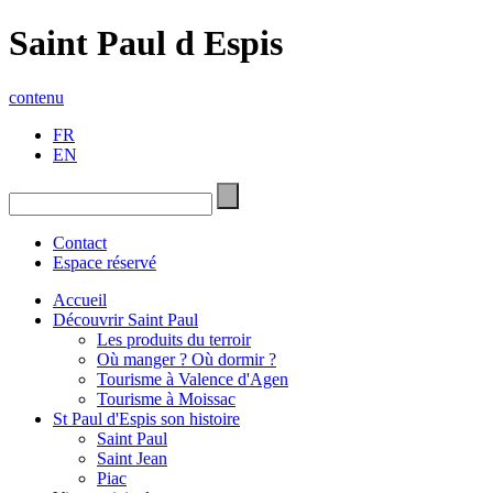
Saint Paul d Espis
contenu
FR
EN
Contact
Espace réservé
Accueil
Découvrir Saint Paul
Les produits du terroir
Où manger ? Où dormir ?
Tourisme à Valence d'Agen
Tourisme à Moissac
St Paul d'Espis son histoire
Saint Paul
Saint Jean
Piac