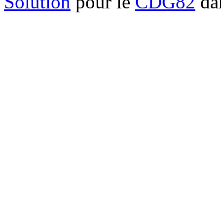
Solution
pour le
CDG82
dan