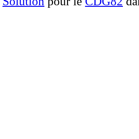
Solution
pour le
CDG82
dan