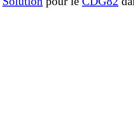
Solution
pour le
CDG82
dan