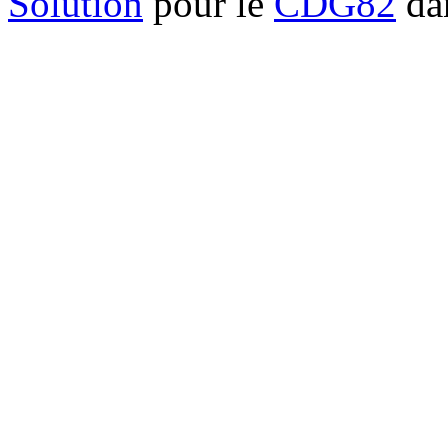
Solution
pour le
CDG82
dan