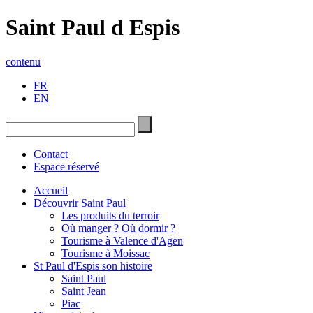
Saint Paul d Espis
contenu
FR
EN
Contact
Espace réservé
Accueil
Découvrir Saint Paul
Les produits du terroir
Où manger ? Où dormir ?
Tourisme à Valence d'Agen
Tourisme à Moissac
St Paul d'Espis son histoire
Saint Paul
Saint Jean
Piac