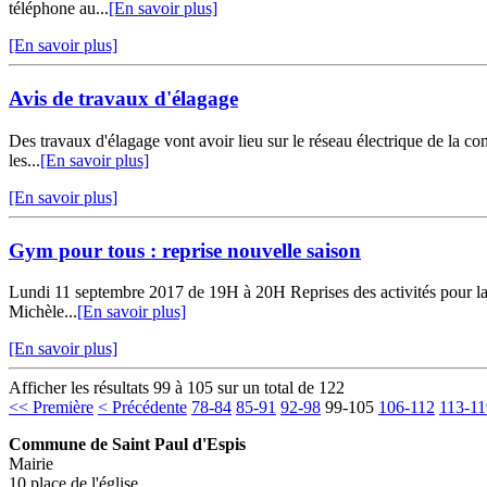
téléphone au...
[En savoir plus]
[En savoir plus]
Avis de travaux d'élagage
Des travaux d'élagage vont avoir lieu sur le réseau électrique de la c
les...
[En savoir plus]
[En savoir plus]
Gym pour tous : reprise nouvelle saison
Lundi 11 septembre 2017 de 19H à 20H Reprises des activités pour la
Michèle...
[En savoir plus]
[En savoir plus]
Afficher les résultats 99 à 105 sur un total de 122
<< Première
< Précédente
78-84
85-91
92-98
99-105
106-112
113-11
Commune de Saint Paul d'Espis
Mairie
10 place de l'église