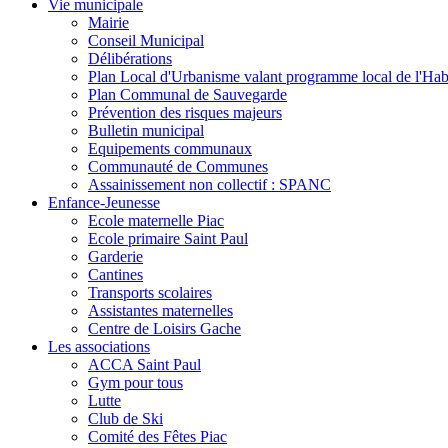
Vie municipale
Mairie
Conseil Municipal
Délibérations
Plan Local d'Urbanisme valant programme local de l'Hab
Plan Communal de Sauvegarde
Prévention des risques majeurs
Bulletin municipal
Equipements communaux
Communauté de Communes
Assainissement non collectif : SPANC
Enfance-Jeunesse
Ecole maternelle Piac
Ecole primaire Saint Paul
Garderie
Cantines
Transports scolaires
Assistantes maternelles
Centre de Loisirs Gache
Les associations
ACCA Saint Paul
Gym pour tous
Lutte
Club de Ski
Comité des Fêtes Piac