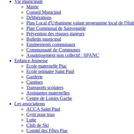
Vie municipale
Mairie
Conseil Municipal
Délibérations
Plan Local d'Urbanisme valant programme local de l'Hab
Plan Communal de Sauvegarde
Prévention des risques majeurs
Bulletin municipal
Equipements communaux
Communauté de Communes
Assainissement non collectif : SPANC
Enfance-Jeunesse
Ecole maternelle Piac
Ecole primaire Saint Paul
Garderie
Cantines
Transports scolaires
Assistantes maternelles
Centre de Loisirs Gache
Les associations
ACCA Saint Paul
Gym pour tous
Lutte
Club de Ski
Comité des Fêtes Piac