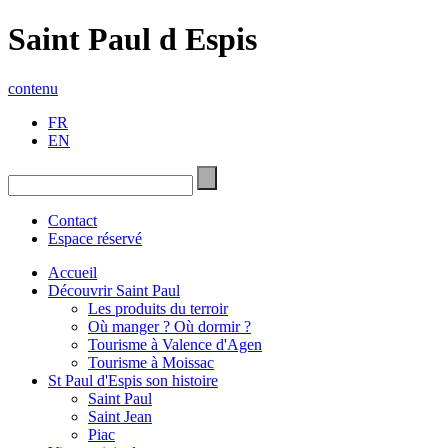
Saint Paul d Espis
contenu
FR
EN
Contact
Espace réservé
Accueil
Découvrir Saint Paul
Les produits du terroir
Où manger ? Où dormir ?
Tourisme à Valence d'Agen
Tourisme à Moissac
St Paul d'Espis son histoire
Saint Paul
Saint Jean
Piac